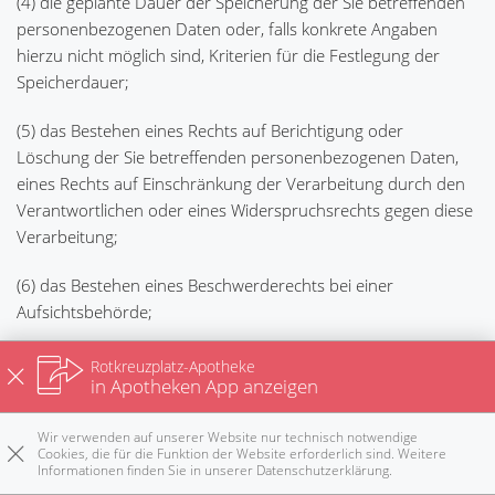
(4) die geplante Dauer der Speicherung der Sie betreffenden
personenbezogenen Daten oder, falls konkrete Angaben
hierzu nicht möglich sind, Kriterien für die Festlegung der
Speicherdauer;
(5) das Bestehen eines Rechts auf Berichtigung oder
Löschung der Sie betreffenden personenbezogenen Daten,
eines Rechts auf Einschränkung der Verarbeitung durch den
Verantwortlichen oder eines Widerspruchsrechts gegen diese
Verarbeitung;
(6) das Bestehen eines Beschwerderechts bei einer
Aufsichtsbehörde;
(7) alle verfügbaren Informationen über die Herkunft der
Rotkreuzplatz-Apotheke
in Apotheken App anzeigen
Daten, wenn die personenbezogenen Daten nicht bei der
betroffenen Person erhoben werden;
Wir verwenden auf unserer Website nur technisch notwendige
Cookies, die für die Funktion der Website erforderlich sind. Weitere
(8) das Bestehen einer automatisierten Entscheidungsfindung
Informationen finden Sie in unserer
Datenschutzerklärung
.
Rezepte
Anrufen
E-Mail
Notdienst
nach oben
einschließlich Profiling gemäß Art. 22 Abs. 1 und 4 DS-GVO